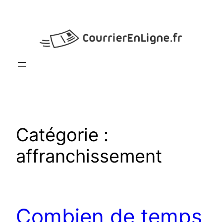
Aller
au
contenu
Catégorie :
affranchissement
Combien de temps