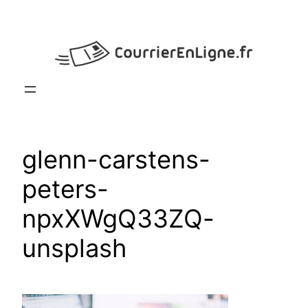
Aller
au
contenu
glenn-carstens-
peters-
npxXWgQ33ZQ-
unsplash