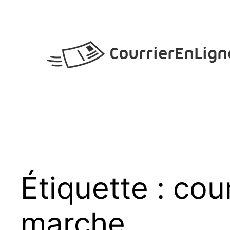
Aller
au
contenu
Étiquette :
cou
marche