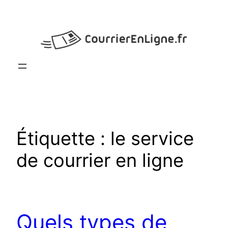
Aller
au
contenu
Étiquette :
le service
de courrier en ligne
Quels types de