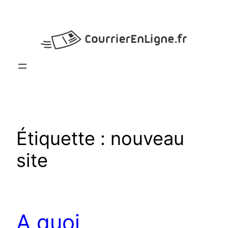
Aller
au
contenu
Étiquette :
nouveau
site
A quoi