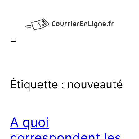
Aller
au
contenu
Étiquette :
nouveauté
A quoi
correspondent les