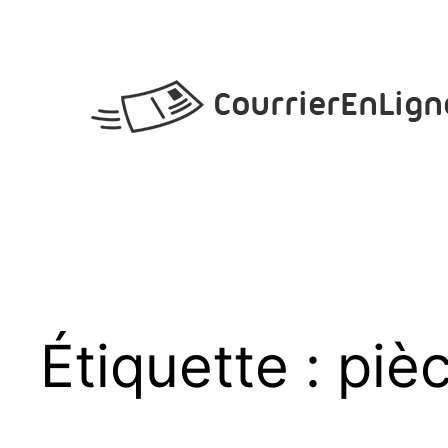
Aller
au
contenu
Étiquette :
pièc