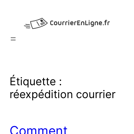
Aller
au
contenu
Étiquette :
réexpédition courrier
Comment