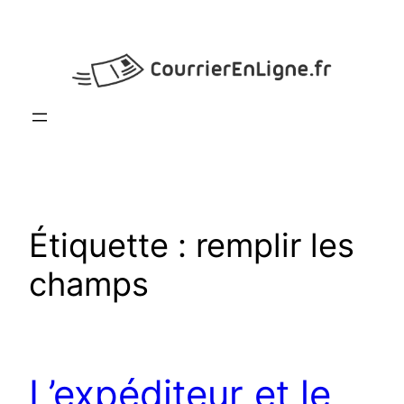
Aller
au
contenu
Étiquette :
remplir les
champs
L’expéditeur et le