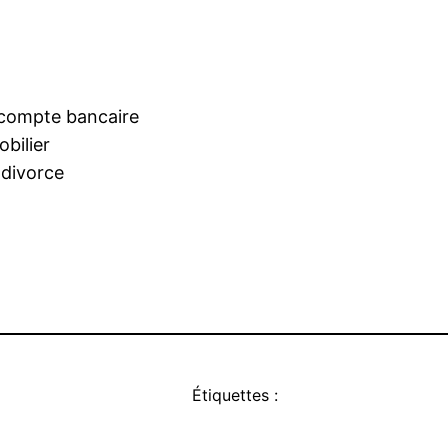
e compte bancaire
obilier
 divorce
Étiquettes :