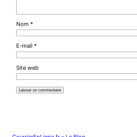
Nom
*
E-mail
*
Site web
CourrierEnLigne.fr – Le Blog